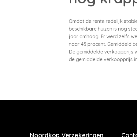
Omdat de rente redelijk stabi
beschikbare huizen is nog ste
jaar omhoog. Er werd zelfs w
naar 45 procent. Gemiddeld b
De gemiddelde verkoopprijs w
de gemiddelde verkoopprijs in
Noordkop Verzekeringen
Cont