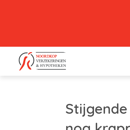
Stijgend
nog krap