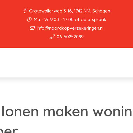
Grotewallerweg 3-16, 1742 NM, Schagen
Ma - Vr 9:00 - 17:00 of op afspraak
info@noordkopverzekeringen.nl
06-50252089
e lonen maken woni
per