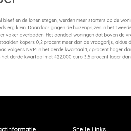
el bleef en de lonen stegen, werden meer starters op de woni
eds erg klein. Daardoor gingen de huizenprijzen in het tweed
eer vaker overboden. Het aandeel woningen dat boven de vra
etaalden kopers 0,2 procent meer dan de vraagprijs, aldus 
as volgens NVM in het derde kwartaal 1,7 procent hoger dan
 het derde kwartaal met 422.000 euro 3,5 procent lager dan 
actinformatie
Snelle Links