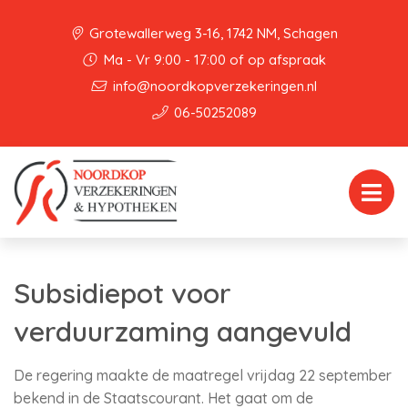
Grotewallerweg 3-16, 1742 NM, Schagen
Ma - Vr 9:00 - 17:00 of op afspraak
info@noordkopverzekeringen.nl
06-50252089
Subsidiepot voor
verduurzaming aangevuld
De regering maakte de maatregel vrijdag 22 september
bekend in de Staatscourant. Het gaat om de