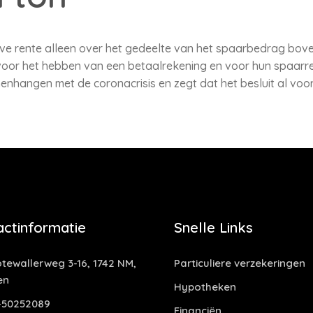
ve rente alleen over het gedeelte van het spaarbedrag bove
oor het hebben van een betaalrekening en voor hun spaarre
enhangen met de coronacrisis en zegt dat het besluit al vo
actinformatie
Snelle Links
tewallerweg 3-16, 1742 NM,
Particuliere verzekeringen
en
Hypotheken
-50252089
Financiën