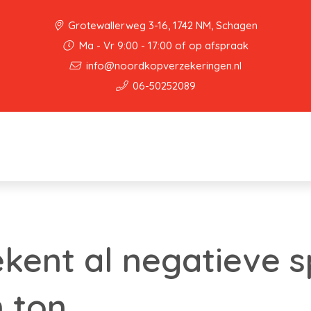
Grotewallerweg 3-16, 1742 NM, Schagen
Ma - Vr 9:00 - 17:00 of op afspraak
info@noordkopverzekeringen.nl
06-50252089
ekent al negatieve 
 ton