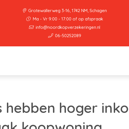
Grotewallerweg 3-16, 1742 NM, Schagen
Ma - Vr 9:00 - 17:00 of op afspraak
info@noordkopverzekeringen.nl
06-50252089
s hebben hoger ink
aak koopwoning