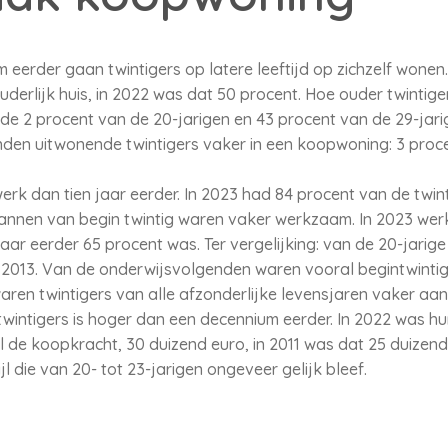
eerder gaan twintigers op latere leeftijd op zichzelf wonen
uderlijk huis, in 2022 was dat 50 procent. Hoe ouder twintige
de 2 procent van de 20-jarigen en 43 procent van de 29-jar
oonden uitwonende twintigers vaker in een koopwoning: 3 proc
werk dan tien jaar eerder. In 2023 had 84 procent van de twin
annen van begin twintig waren vaker werkzaam. In 2023 werk
n jaar eerder 65 procent was. Ter vergelijking: van de 20-jari
n 2013. Van de onderwijsvolgenden waren vooral begintwinti
ren twintigers van alle afzonderlijke levensjaren vaker aan
wintigers is hoger dan een decennium eerder. In 2022 was 
 de koopkracht, 30 duizend euro, in 2011 was dat 25 duizen
ijl die van 20- tot 23-jarigen ongeveer gelijk bleef.