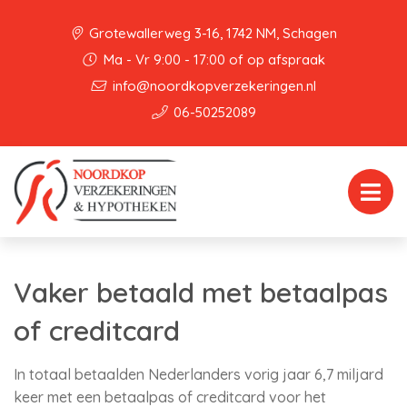
Grotewallerweg 3-16, 1742 NM, Schagen
Ma - Vr 9:00 - 17:00 of op afspraak
info@noordkopverzekeringen.nl
06-50252089
Vaker betaald met betaalpas
of creditcard
In totaal betaalden Nederlanders vorig jaar 6,7 miljard
keer met een betaalpas of creditcard voor het