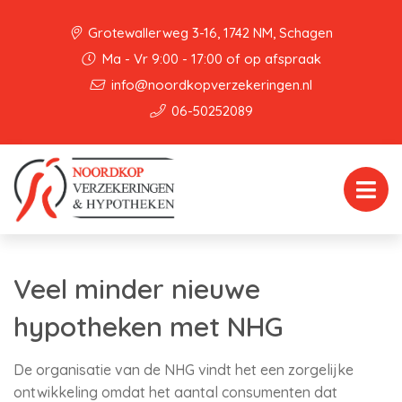
Grotewallerweg 3-16, 1742 NM, Schagen
Ma - Vr 9:00 - 17:00 of op afspraak
info@noordkopverzekeringen.nl
06-50252089
Veel minder nieuwe
hypotheken met NHG
De organisatie van de NHG vindt het een zorgelijke
ontwikkeling omdat het aantal consumenten dat