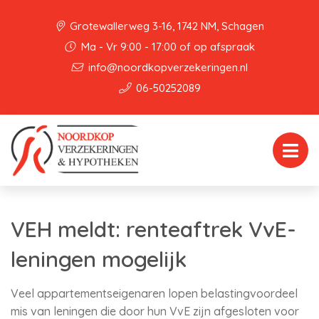
Grotewallerweg 3-16, 1742 NM, Schagen
Ma - Vr 9:00 - 17:00 of op afspraak
info@noordkopverzekeringen.nl
06-50252089
VEH meldt: renteaftrek VvE-
leningen mogelijk
Veel appartementseigenaren lopen belastingvoordeel
mis van leningen die door hun VvE zijn afgesloten voor