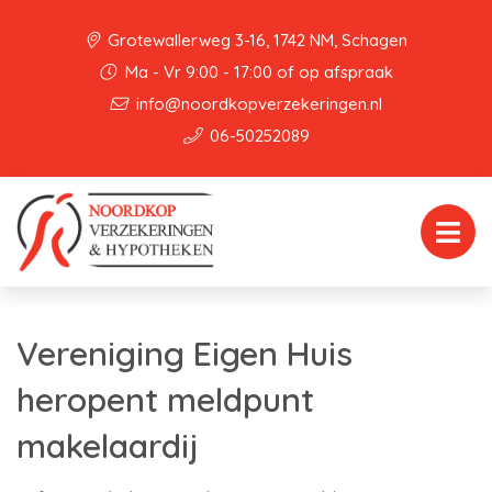
Grotewallerweg 3-16, 1742 NM, Schagen
Ma - Vr 9:00 - 17:00 of op afspraak
info@noordkopverzekeringen.nl
06-50252089
Vereniging Eigen Huis
heropent meldpunt
makelaardij