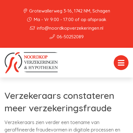
Grotewallerweg 3-16, 1742 NM, Schagen
Ma - Vr 9:00 - 17:00 of op afspraak
info@noordkopverzekeringen.nl
06-50252089
Verzekeraars constateren
meer verzekeringsfraude
Verzekeraars zien verder een toename van
geraffineerde fraudevormen in digitale processen en