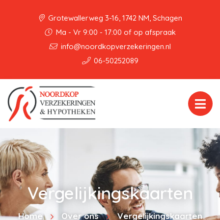
Grotewallerweg 3-16, 1742 NM, Schagen
Ma - Vr 9:00 - 17:00 of op afspraak
info@noordkopverzekeringen.nl
06-50252089
Vergelijkingskaarten
Home
Over ons
Vergelijkingskaarten