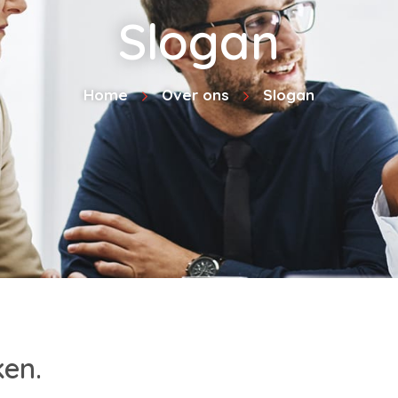
Slogan
Home
Over ons
Slogan
ken.