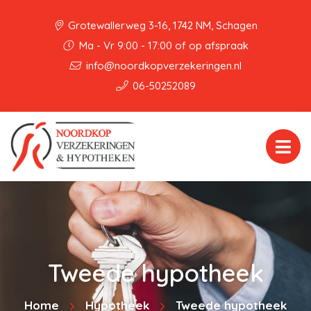
Grotewallerweg 3-16, 1742 NM, Schagen
Ma - Vr 9:00 - 17:00 of op afspraak
info@noordkopverzekeringen.nl
06-50252089
Tweede hypotheek
Home
Hypotheek
Tweede hypotheek