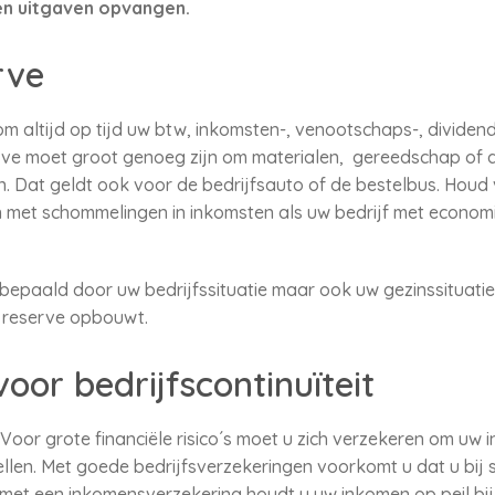
en uitgaven opvangen.
rve
m altijd op tijd uw btw, inkomsten-, venootschaps-, dividen
serve moet groot genoeg zijn om materialen, gereedschap of
n. Dat geldt ook voor de bedrijfsauto of de bestelbus. Houd 
n met schommelingen in inkomsten als uw bedrijf met econo
 bepaald door uw bedrijfssituatie maar ook uw gezinssituatie
 reserve opbouwt.
oor bedrijfscontinuïteit
 Voor grote financiële risico´s moet u zich verzekeren om uw
 stellen. Met goede bedrijfsverzekeringen voorkomt u dat u bij
En met een inkomensverzekering houdt u uw inkomen op peil bi