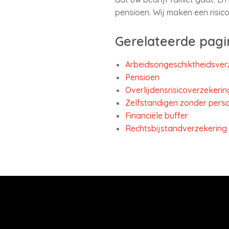
pensioen. Wij maken een risic
Gerelateerde pagi
Arbeidsongeschiktheidsver
Pensioen
Overlijdensrisicoverzekerin
Zelfstandigen zonder perso
Financiële buffer
Rechtsbijstandverzekering