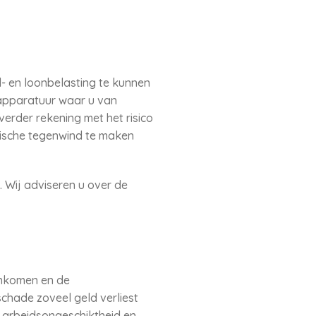
d- en loonbelasting te kunnen
 apparatuur waar u van
verder rekening met het risico
mische tegenwind te maken
. Wij adviseren u over de
 inkomen en de
 schade zoveel geld verliest
j arbeidsongeschiktheid en