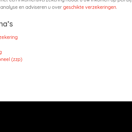
oanalyse en adviseren u over
geschikte verzekeringen
.
na’s
zekering
g
neel (zzp)