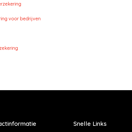
erzekering
ing voor bedrijven
zekering
actinformatie
Snelle Links