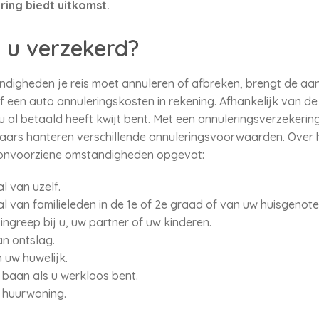
ring biedt uitkomst.
 u verzekerd?
digheden je reis moet annuleren of afbreken, brengt de aan
f een auto annuleringskosten in rekening. Afhankelijk van 
 al betaald heeft kwijt bent. Met een annuleringsverzekering
raars hanteren verschillende annuleringsvoorwaarden. Over
 onvoorziene omstandigheden opgevat:
l van uzelf.
al van familieleden in de 1e of 2e graad of van uw huisgenote
ngreep bij u, uw partner of uw kinderen.
n ontslag.
n uw huwelijk.
baan als u werkloos bent.
 huurwoning.