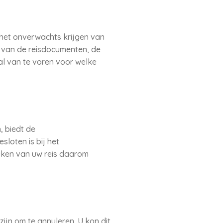
het onverwachts krijgen van
al van de reisdocumenten, de
al van te voren voor welke
 biedt de
loten is bij het
eken van uw reis daarom
ijn om te annuleren. U kon dit