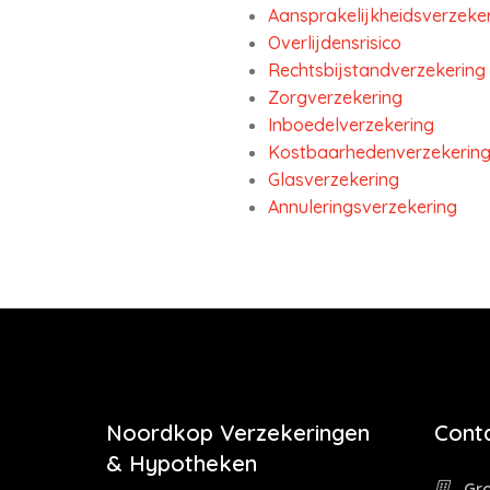
Aansprakelijkheidsverzeke
Overlijdensrisico
Rechtsbijstandverzekering
Zorgverzekering
Inboedelverzekering
Kostbaarhedenverzekerin
Glasverzekering
Annuleringsverzekering
Noordkop Verzekeringen
Cont
& Hypotheken
Gro