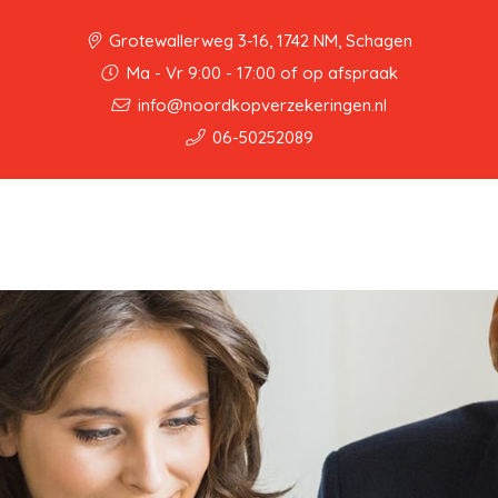
Grotewallerweg 3-16, 1742 NM, Schagen
Ma - Vr 9:00 - 17:00 of op afspraak
info@noordkopverzekeringen.nl
06-50252089