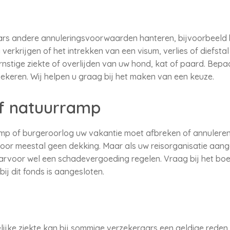
rs andere annuleringsvoorwaarden hanteren, bijvoorbeeld 
ig verkrijgen of het intrekken van een visum, verlies of diefst
stige ziekte of overlijden van uw hond, kat of paard. Bepa
zekeren. Wij helpen u graag bij het maken van een keuze.
of natuurramp
p of burgeroorlog uw vakantie moet afbreken of annuleren,
or meestal geen dekking. Maar als uw reisorganisatie aanges
aarvoor wel een schadevergoeding regelen. Vraag bij het bo
bij dit fonds is aangesloten.
ijke ziekte kan bij sommige verzekeraars een geldige reden z