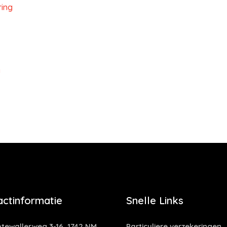
ring
g
actinformatie
Snelle Links
tewallerweg 3-16, 1742 NM,
Particuliere verzekeringen