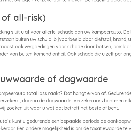
of all-risk)
kking sluit u af voor allerlei schade aan uw kampeerauto. D
taan buiten uw schuld, bijvoorbeeld door diefstal, brand,s
aarnaast ook vergoedingen voor schade door botsen, omslaan
nder van buiten komend onheil. Ook schade die u zelf per o
ieuwwaarde of dagwaarde
kampeerauto total loss raakt? Dat hangt ervan af. Gedurend
erzekerd, daarna de dagwaarde. Verzekeraars hanteren elk 
 zoeken uit waar u wat dat betreft het beste af bent.
to’s kunt u gedurende een bepaalde periode de aankoopw
zekeraar. Een andere mogelijkheid is om de taxatiewaarde te