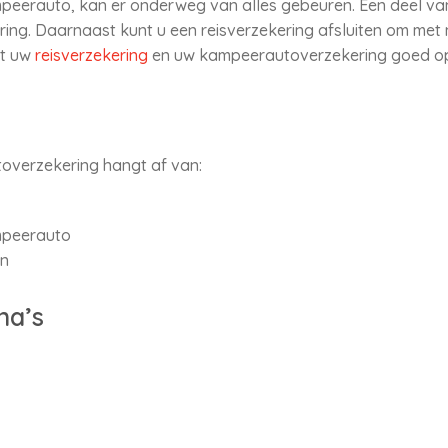
mpeerauto, kan er onderweg van alles gebeuren. Een deel van
ng. Daarnaast kunt u een reisverzekering afsluiten om me
at uw
reisverzekering
en uw kampeerautoverzekering goed op 
overzekering hangt af van:
peerauto
en
na’s