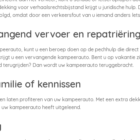
kking voor verhaalsrechtsbijstand krijgt u juridische hulp. D
volgd, omdat door een verkeersfout van u iemand anders letse
angend vervoer en repatriërin
mpeerauto, kunt u een beroep doen op de pechhulp die direc
 krijgt u een vervangende kampeerauto. Bent u op vakantie z
and terugrijden? Dan wordt uw kampeerauto teruggebracht.
milie of kennissen
nden laten profiteren van uw kampeerauto. Met een extra dekk
 u uw kampeerauto heeft uitgeleend.
g