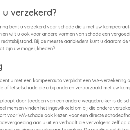
 u verzekerd?
ng bent u verzekerd voor schade die u met uw kampeerauto
schien wilt u ook voor andere vormen van schade een vergoe
 rechtsbijstand. Bij de meeste aanbieders kunt u daarom de
at zijn uw mogelijkheden?
g
ent u met een kampeerauto verplicht een WA-verzekering af 
de of letselschade die u bij anderen veroorzaakt met uw ka
ploopt door toedoen van een andere weggebruiker is de sch
el mensen vinden het ingewikkeld om bij die andere verzeke
kort voor WA-schade ook kiezen voor een directe schadeafha
devergoeding aan u uit en verhaalt die vervolgens zelf op 
en met uw eigen verzekeraar te maken. De regeling geldt tro