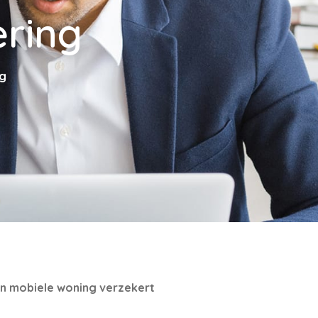
ring
g
en mobiele woning verzekert