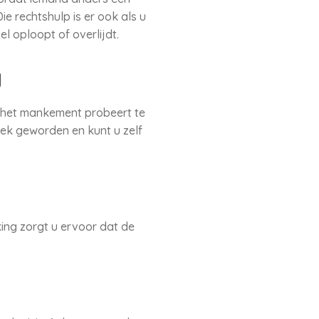
ie rechtshulp is er ook als u
l oploopt of overlijdt.
g
t het mankement probeert te
iek geworden en kunt u zelf
ing zorgt u ervoor dat de