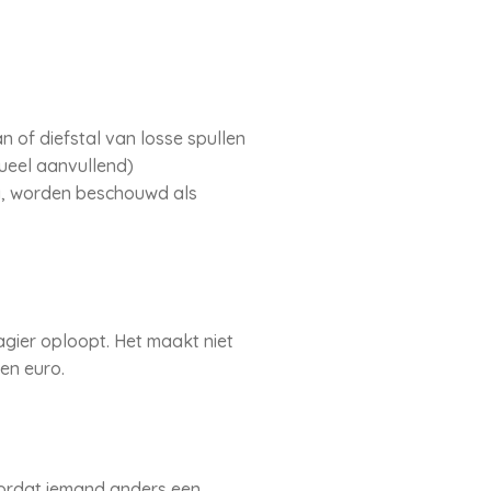
of diefstal van losse spullen
ueel aanvullend)
g, worden beschouwd als
gier oploopt. Het maakt niet
en euro.
oordat iemand anders een