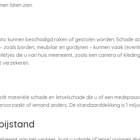
nen laten zien.
uto kunnen beschadigd raken of gestolen worden. Schade aan 
– zoals borden, meubilair en gordijnen – kunnen vaak (event
letjes die u van huis meeneemt, zoals een camera of kledin
 verzekeren.
dt materiële schade en letselschade die u of een medepassa
veroorzaakt of iemand anders. De standaarddekking is 1 miljo
bijstand
lneemt aan het verkeer, kunt u schade of letsel oplopen d