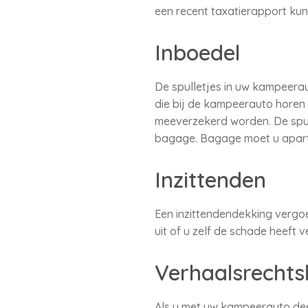
een recent taxatierapport kun
Inboedel
De spulletjes in uw kampeera
die bij de kampeerauto horen 
meeverzekerd worden. De spul
bagage. Bagage moet u apart
Inzittenden
Een inzittendendekking vergoe
uit of u zelf de schade heeft 
Verhaalsrechts
Als u met uw kampeerauto dee