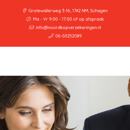
Grotewallerweg 3-16, 1742 NM, Schagen
Ma - Vr 9:00 - 17:00 of op afspraak
info@noordkopverzekeringen.nl
06-50252089