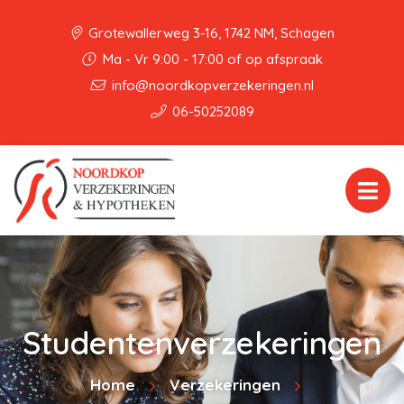
Grotewallerweg 3-16, 1742 NM, Schagen
Ma - Vr 9:00 - 17:00 of op afspraak
info@noordkopverzekeringen.nl
06-50252089
Studentenverzekeringen
Home
Verzekeringen