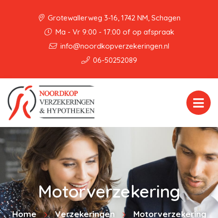
Grotewallerweg 3-16, 1742 NM, Schagen
Ma - Vr 9:00 - 17:00 of op afspraak
info@noordkopverzekeringen.nl
06-50252089
Motorverzekering
Home
Verzekeringen
Motorverzekering